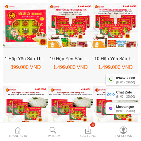
Nước Yến Thiên Hoàng 18%
Nước Yến Thiên Hoàng 15%
Nước Yến Yummy Kiddy 20%
Nước Yến Thiên Hoàng 12%
1 Hộp Yến Sào Thiên Hoàng 41% (6 Lọ/hộp)
10 Hộp Yến Sào Thiên Hoàng 41% (6 Lọ/hộp) - Tặng 1 Chai Dầu Ăn 1lit + 1 Cặp Knorr + 2 Lon Cá Hộp + 1 Hộp Trà Sâm 100g
10 Hộp Yến Sào Thiên Hoàng 41% (6 Lọ/hộp) - Tặng 1 Chai Mật Ong Hoa Rừng Sơn La 470g + 5 Hộp Sữa Đặc Helio 380g + 6 Gói Cháo Yến + 1 Hộp Trà Sâm 100 Gói
Cháo yến Thiên Hoàng
399.000 VNĐ
1.499.000 VNĐ
1.499.000 VNĐ
Yến Lon Cao Cấp Thiên Hoàng
0946768888
(8h00 - 22h00)
Chat Zalo
Compare
Mặt hàng yêu
(8h00 - 22h00)
thích (0)
Messenger
(8h00 - 22h00)
Currency
0
TRANG CHỦ
TÌM KIẾM
GIỎ HÀNG
TÀI KHOẢN