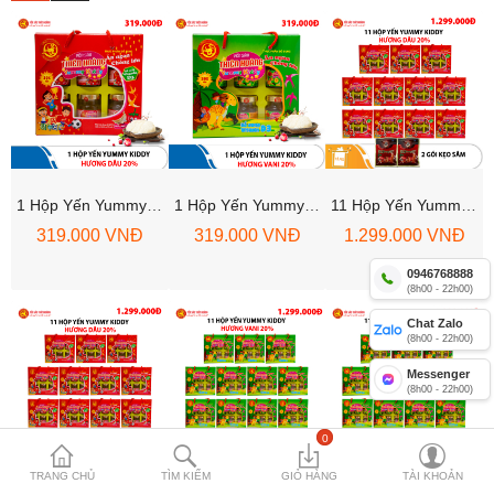
Nước Yến Thiên Hoàng 18%
Nước Yến Thiên Hoàng 15%
Nước Yến Yummy Kiddy 20%
Nước Yến Thiên Hoàng 12%
1 Hộp Yến Yummy Kiddy Hương Dâu 20% Thiên Hoàng
1 Hộp Yến Yummy Kiddy Hương Vani 20% Thiên Hoàng (6 Lọ/hộp)
11 Hộp Yến Yummy Kiddy Hương Dâu 20% Thiên Hoàng (6 Lọ/hộp) - Tặng 2 Gói Kẹo Sâm
Cháo yến Thiên Hoàng
319.000 VNĐ
319.000 VNĐ
1.299.000 VNĐ
Yến Lon Cao Cấp Thiên Hoàng
0946768888
(8h00 - 22h00)
Chat Zalo
Compare
Mặt hàng yêu
(8h00 - 22h00)
thích (0)
Messenger
(8h00 - 22h00)
Currency
0
TRANG CHỦ
TÌM KIẾM
GIỎ HÀNG
TÀI KHOẢN