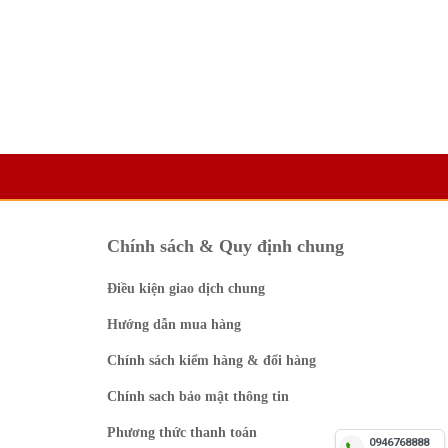
Chính sách & Quy định chung
Điều kiện giao dịch chung
Hướng dẫn mua hàng
Chính sách kiểm hàng & đổi hàng
 Sào Thiên Hoàng 18%
14 Hộp yến sào Thiên Hoàng 20%
Hương tự nhiên (6 lọ/hộp)
Chính sach bảo mật thông tin
.499.000 VNĐ
1.550.000 VNĐ
Phương thức thanh toán
0946768888