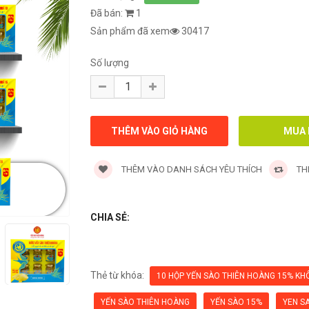
Đã bán:
1
Sản phẩm đã xem
30417
Số lượng
THÊM VÀO DANH SÁCH YÊU THÍCH
TH
CHIA SẺ:
Thẻ từ khóa:
10 HỘP YẾN SÀO THIÊN HOÀNG 15% KH
YẾN SÀO THIÊN HOÀNG
YẾN SÀO 15%
YEN S