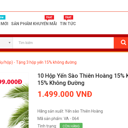
 MỚI
SẢN PHẨM KHUYẾN MÃI
TIN TỨC
lọ/hộp) - Tặng 3 hộp yến 15% không đường
10 Hộp Yến Sào Thiên Hoàng 15% 
15% Không Đường
1.499.000 VNĐ
Hãng sản xuất:
Yến sào Thiên Hoàng
Mã sản phẩm:
VA - 064
Tình trạng:
CÒN HÀNG