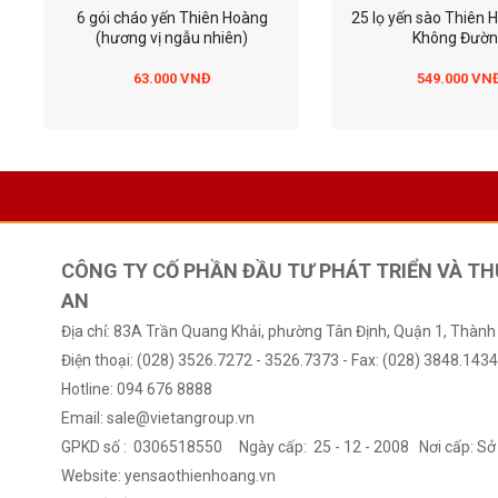
6 gói cháo yến Thiên Hoàng
25 lọ yến sào Thiên
(hương vị ngẫu nhiên)
Không Đườ
63.000 VNĐ
549.000 VN
CÔNG TY CỐ PHẦN ĐẦU TƯ PHÁT TRIỂN VÀ TH
AN
Địa chỉ: 83A Trần Quang Khải, phường Tân Định, Quận 1, Thành
Điện thoại: (028) 3526.7272 - 3526.7373 - Fax: (028) 3848.143
Hotline: 094 676 8888
12 Lốc yến sào Thiên Hoàng 41%
10 Hộp yến sào Thiên
Email: sale@vietangroup.vn
(6 lọ/lốc)
(6 lọ/hộp) - Tặng 1 h
GPKD số : 0306518550 Ngày cấp: 25 - 12 - 2008 Nơi cấp: 
Thiên Hoàng 15% Van
cháo yến + 2 lon cá h
1.520.000 VNĐ
1.499.000 V
Website:
yensaothienhoang.vn
+ 10 chai Đông Trùn