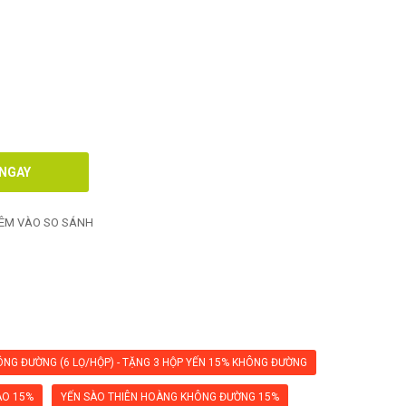
ÊM VÀO SO SÁNH
ÔNG ĐƯỜNG (6 LỌ/HỘP) - TẶNG 3 HỘP YẾN 15% KHÔNG ĐƯỜNG
AO 15%
YẾN SÀO THIÊN HOÀNG KHÔNG ĐƯỜNG 15%