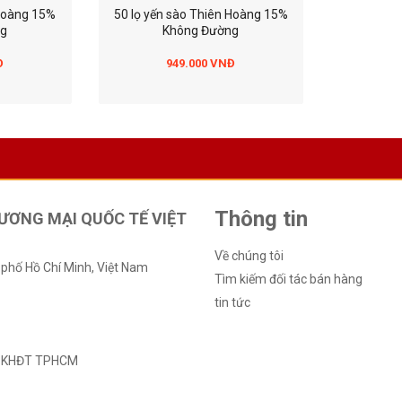
 Hoàng 15%
50 lọ yến sào Thiên Hoàng 15%
ng
Không Đường
Đ
949.000 VNĐ
Thông tin
ƯƠNG MẠI QUỐC TẾ VIỆT
Về chúng tôi
 phố Hồ Chí Minh, Việt Nam
Tìm kiếm đối tác bán hàng
4
tin tức
 Hoàng 41%
12 Hộp yến sào Thiên Hoàng 41%
80 Lọ Yến
ộp yến sào
(6 lọ/hộp)
Sở KHĐT TPHCM
i + 10 gói
ộp KTC Food
NĐ
1.650.000 VNĐ
1
g Hạ Thảo