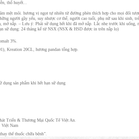
ễn, thổ huyết...
iảm mệt mỏi. hương vị ngọt tự nhiên từ đường phèn thích hợp cho mọi đối tư
 những người gầy yếu, suy nhược cơ thể, người cao tuổi, phụ nữ sau khi sinh, 
ra, mở nắp. – Lưu ý: Phải sử dụng hết khi đã mở nắp. Lắc nhẹ trước khi uống,
Hạn sử dụng: 24 tháng kể từ NSX (NSX & HSD được in trên nắp lọ)
somalt 3%.
01), Kreation 20CL, hương pandan tổng hợp.
ử dụng sản phẩm khi hết hạn sử dụng
át Triển & Thương Mại Quốc Tế Việt An.
, Việt Nam
thay thế thuốc chữa bệnh”.