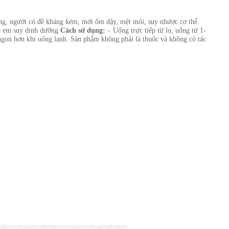
ợng, người có đề kháng kém, mới ốm dậy, mệt mỏi, suy nhược cơ thể.
trẻ em suy dinh dưỡng
Cách sử dụng:
– Uống trực tiếp từ lọ, uống từ 1-
 ngon hơn khi uống lạnh. Sản phẩm không phải là thuốc và không có tác