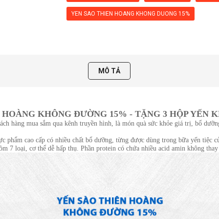
YEN SAO THIEN HOANG KHONG DUONG 15%
MÔ TẢ
N HOÀNG KHÔNG ĐƯỜNG 15% - TẶNG 3 HỘP YẾN
ách hàng mua sắm qua kênh truyền hình, là món quà sức khỏe giá trị, bổ dưỡ
thực phẩm cao cấp có nhiều chất bổ dưỡng, từng được dùng trong bữa yến tiệc c
gồm 7 loại, cơ thể dễ hấp thụ. Phần protein có chứa nhiều acid amin không tha