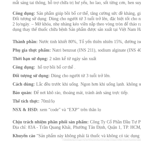
mắt sáng tai thông, hỗ trợ chữa trị hư yếu, ho lao, sốt từng cơn, hen suy
Công dụng:
Sản phẩm giúp bồi bổ cơ thể, tăng cường sức đề kháng, g
Đối tượng sử dụng: Dùng cho người từ 3 tuổi trở lên, đặc biệt tốt cho
2 lọ/ngày. – Mở khóa, nhẹ nhàng kéo viền nắp theo vòng tròn để tháo 
dụng thay thế thuốc chữa bệnh Sản phẩm được sản xuất tại Việt Nam 
Thành phần:
Nước tinh khiết 80%, Tổ yến thiên nhiên 15%, đường i
Phụ gia thực phẩm:
Natri benzoat (INS 211), sodium alginate (INS 4
Thời hạn sử dụng:
2 năm kể từ ngày sản xuất
Công dụng:
hổ trợ bồi bổ cơ thể .
Đối tượng sử dụng:
Dùng cho người từ 3 tuổi trở lên.
Cách dùng:
Lắc đều trước khi uống. Ngon hơn khi uống lạnh. không s
Bảo quản:
Để nơi khô ráo, thoáng mát, tránh ánh sáng trực tiếp.
Thể tích thực:
70ml/lọ
NSX & HSD:
xem “code” và “EXP” trên thân lọ
Chịu trách nhiệm phân phối sản phẩm:
Công Ty Cổ Phần Đầu Tư Ph
Địa chỉ: 83A - Trần Quang Khải, Phường Tân Định, Quận 1, TP. HCM
Khuyến cáo
“Sản phẩm này không phải là thuốc và không có tác dụng 